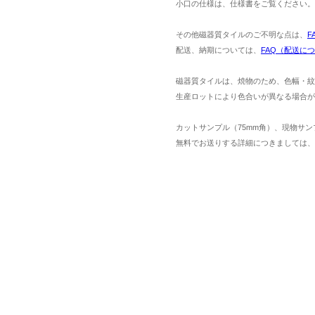
小口の仕様は、仕様書をご覧ください。
その他磁器質タイルのご不明な点は、
F
配送、納期については、
FAQ（配送に
磁器質タイルは、焼物のため、色幅・紋
生産ロットにより色合いが異なる場合が
カットサンプル（75mm角）、現物サン
無料でお送りする詳細につきましては、