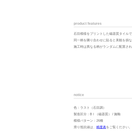
product features
石目模様をプリントした磁器質タイルで
同一柄を隣り合わせに貼ると美観を損な
施工時は異なる柄がランダムに配置され
notice
色：ラスト（石目調）
製造区分：BⅠ（磁器質） / 施釉
模様パターン：26種
滑り抵抗値は、
精度表
をご覧ください。