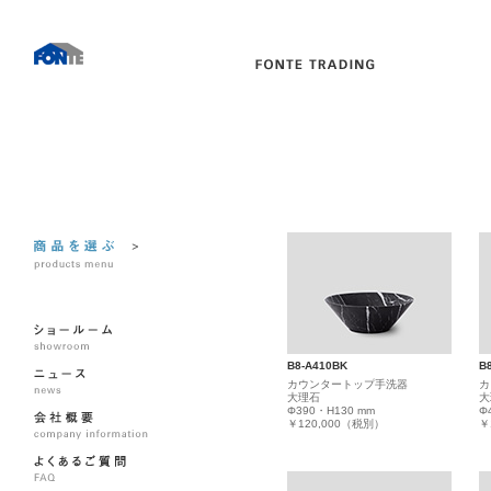
B8-A410BK
B
カウンタートップ手洗器
カ
大理石
大
Φ390・H130 mm
Φ
￥120,000（税別）
￥