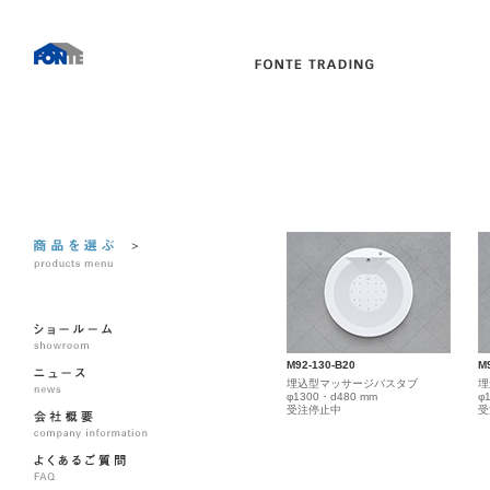
M92-130-B20
M
埋込型マッサージバスタブ
埋
φ1300・d480 mm
φ
受注停止中
受