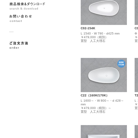
C02-154K
C
L 1540・W 790・d425 mm
Φ
￥479,000（税別）
￥
置型 人工大理石
置
C22（160K/170K）
T
L 1600～・W 800～・d 428～
L
mm
￥
￥479,000（税別）～
置
置型 人工大理石