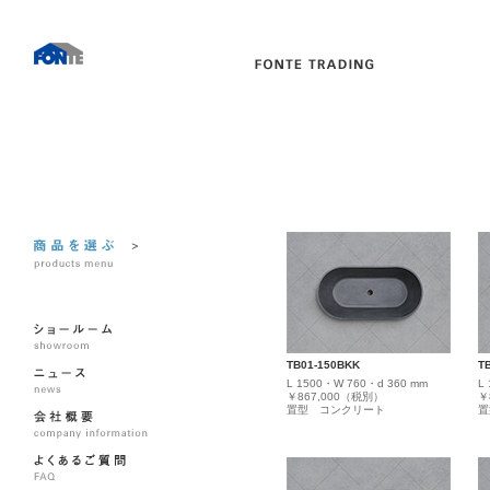
TB01-150BKK
T
L 1500・W 760・d 360 mm
L
￥867,000（税別）
￥
置型 コンクリート
置