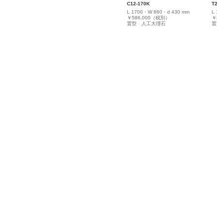
C12-170K
T
L 1700・W 860・d 430 mm
L
￥586,000（税別）
￥
置型 人工大理石
置