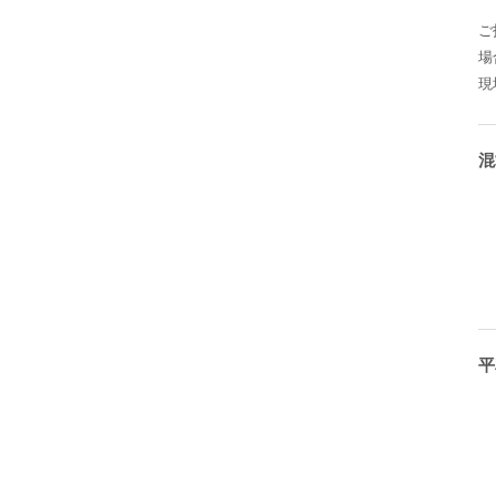
ご
場
現
混
平