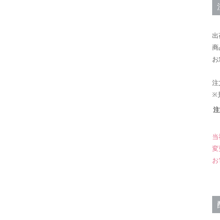
出
商
お
注
※
注
当
変
お