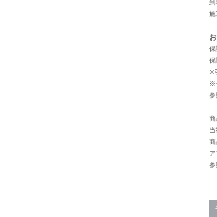
到
施
お
保
保
※
※
参
商
当
商
ア
参