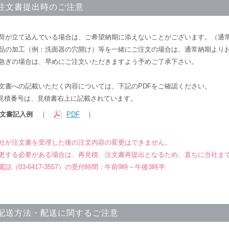
注文書提出時のご注意
荷が立て込んでいる場合は、ご希望納期に添えないことがございます。（通常
品の加工（例：洗面器の穴開け）等を一緒にご注文の場合は、通常納期より
急ぎの場合は、早めにご注文いただきますよう予めご了承下さい。
文書への記載いただく内容については、下記のPDFをご確認ください。
見積番号は、見積書右上に記載されています。
文書記入例
｜
PDF
｜
社が注文書を受理した後の注文内容の変更はできません。
更する必要がある場合は、再見積、注文書再提出となるため、直ちに当社ま
電話（03-6417-3557）の受付時間：午前9時～午後3時半
配送方法・配送に関するご注意