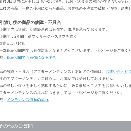
着後3日以内にお申し出頂かない場合、代替・返金等の対応ができない恐れが
工後の商品、一度ご使用になった商品、お客様の不注意で破損・汚損・紛失
引渡し後の商品の故障・不具合
証期間内は無償、期間経過後は有償で、修理を承っております。
証期間：2年間 ※マッサージバスタブを除く
引渡日より起算
一部保証期間内でも有償対応となるものがございます。下記ページをご覧く
照：
保証期間でも有償になる場合
品の故障・不具合（アフターメンテナンス）対応のご依頼は、
お問い合わせ
社のアフターメンテナンス対応は、お電話では受付しておりません。
品の詳しい症状を正しく把握するために、必要事項へご入力をお願いいたし
フターメンテナンスの流れにつきましては、下記ページをご覧ください。
照：
メンテナンス依頼の流れ
その他のご質問