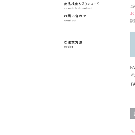
当
お
設
F
※
F
※