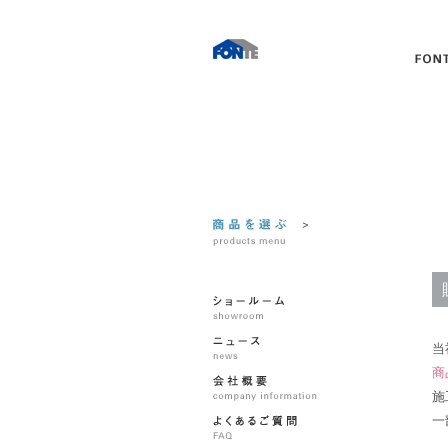
当
商
施
一