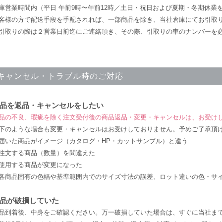
庫営業時間内（平日 午前9時〜午前12時／土日・祝日および夏期・冬期休業
客様の方で配送手段を手配されれば、一部商品を除き、当社倉庫にてお引取
引取りの際は２営業日前迄にご連絡頂き、その際、引取りの車のナンバーを
キャンセル・トラブル時のご対応
品を返品・キャンセルをしたい
品の不良、瑕疵を除く注文受付後の商品返品・変更・キャンセルは、お受け
下のような場合も変更・キャンセルはお受けしておりません。予めご了承頂
届いた商品がイメージ（カタログ・HP・カットサンプル）と違う
注文する商品（数量）を間違えた
使用する商品が変更になった
各商品固有の色幅や基準範囲内でのサイズ寸法の誤差、ロット違いの色・サ
品が破損していた
品到着後、中身をご確認ください。万一破損していた場合は、すぐに当社ま