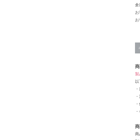
倉
お
お
商
製
以
・
・
・
・
商
商