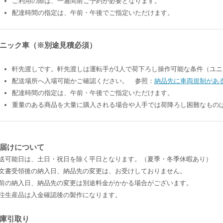
ご利用の際は、一週間前ご予約が必要となります。
配達時間の指定は、午前・午後でご指定いただけます。
ニック車（※別途見積必須）
軒先渡しです。軒先渡しは運転手が1人で荷下ろし操作可能な条件（ユ
配送場所へ入場可能かご確認ください。 参照：
納品先に車両規制があ
配達時間の指定は、午前・午後でご指定いただけます。
重量のある商品を大量に購入される場合や人手では荷降ろし困難なもの
届けについて
送可能日は、土日・祝日を除く平日となります。（夏季・冬季休暇あり）
文書受領後の納入日、納品先の変更は、お受けしておりません。
前の納入日、納品先の変更は別途料金がかかる場合がございます。
注生産品は入金確認後の製作になります。
庫引取り