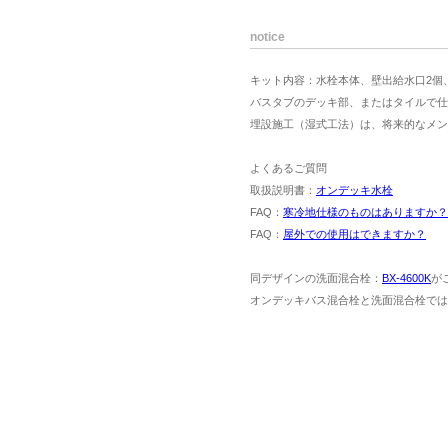
notice
キット内容：水栓本体、壁出給水口2個、
バスタブのデッキ部、またはタイルで仕
埋設施工（湿式工法）は、将来的なメン
よくあるご質問
取扱説明書：
オンデッキ水栓
FAQ：
寒冷地仕様のものはありますか？
FAQ：
屋外での使用はできますか？
同デザインの洗面混合栓：
BX-4600K
が
オンデッキバス混合栓と洗面混合栓では