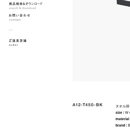
タオル掛
size :
W 
material
brand :
B