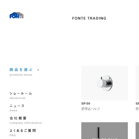
SP-50
S
壁埋込バルブ
壁