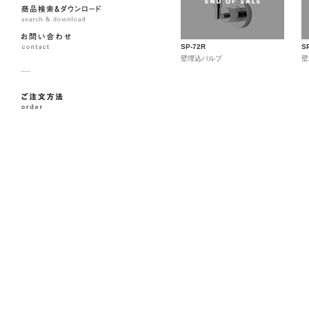
SP-72R
S
壁埋込バルブ
壁