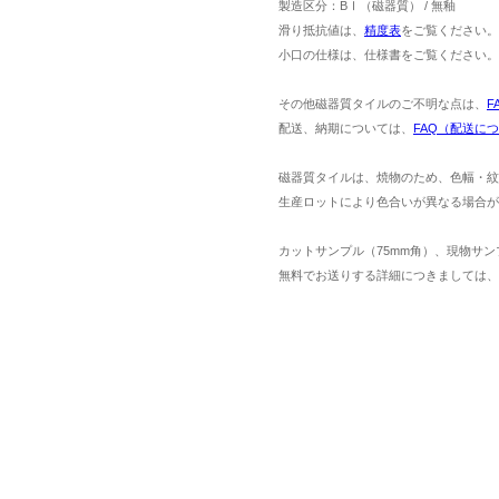
製造区分：BⅠ（磁器質） / 無釉
滑り抵抗値は、
精度表
をご覧ください。
小口の仕様は、仕様書をご覧ください。
その他磁器質タイルのご不明な点は、
F
配送、納期については、
FAQ（配送に
磁器質タイルは、焼物のため、色幅・紋
生産ロットにより色合いが異なる場合が
カットサンプル（75mm角）、現物サン
無料でお送りする詳細につきましては、