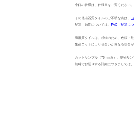
小口の仕様は、仕様書をご覧ください。
その他磁器質タイルのご不明な点は、
F
配送、納期については、
FAQ（配送に
磁器質タイルは、焼物のため、色幅・紋
生産ロットにより色合いが異なる場合が
カットサンプル（75mm角）、現物サン
無料でお送りする詳細につきましては、