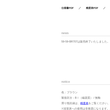
仕様書PDF
／
精度表PDF
news
59-59-BR707は販売終了いたしました。
notice
色：ブラウン
製造区分：BⅠ（磁器質） / 無釉
滑り抵抗値は、
精度表
をご覧ください。
※浴室床への使用は非推奨になります。