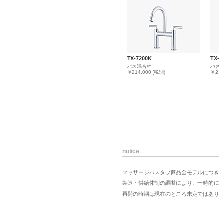
TX-7200K
TX
バス混合栓
バ
￥214,000 (税別)
￥23
notice
マッサージバスタブ商品全モデルにつき
製造・供給体制の調整により、一時的に
再開の時期は現在のところ未定ではあり