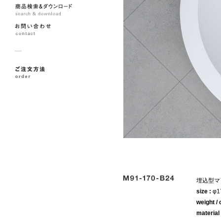
埋込型マ
size :
φ1
weight / 
material