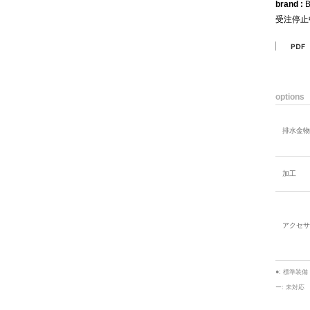
brand :
B
受注停止
options
排水金物
加工
アクセサ
●: 標準装備
ー: 未対応