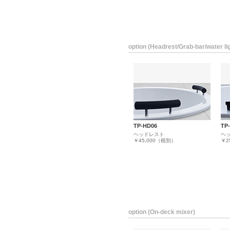
option (Headrest/Grab-bar/water li
TP-HD06
TP
ヘッドレスト
ヘ
￥45,000（税別）
￥2
option (On-deck mixer)