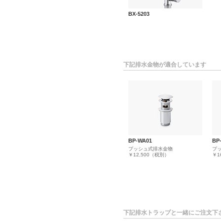
BX-5203
下記排水金物が適合しています
BP-WA01
BP
プッシュ式排水金物
プ
￥12,500（税別）
￥1
下記排水トラップと一緒にご注文下