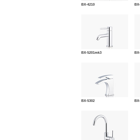
BX-4210
BX
BX-5201mk3
BX
BX-5302
BX