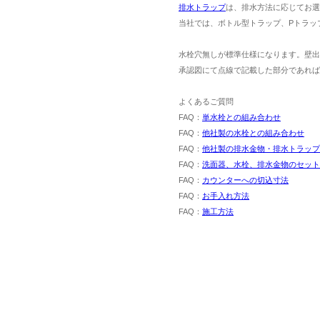
排水トラップ
は、排水方法に応じてお選
当社では、ボトル型トラップ、Pトラッ
水栓穴無しが標準仕様になります。壁出
承認図にて点線で記載した部分であれば
よくあるご質問
FAQ：
単水栓との組み合わせ
FAQ：
他社製の水栓との組み合わせ
FAQ：
他社製の排水金物・排水トラップ
FAQ：
洗面器、水栓、排水金物のセット
FAQ：
カウンターへの切込寸法
FAQ：
お手入れ方法
FAQ：
施工方法