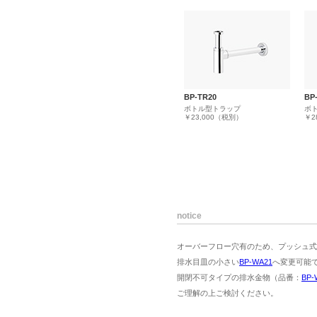
BP-TR20
BP
ボトル型トラップ
ボ
￥23,000（税別）
￥2
notice
オーバーフロー穴有のため、プッシュ式
排水目皿の小さい
BP-WA21
へ変更可能
開閉不可タイプの排水金物（品番：
BP-
ご理解の上ご検討ください。