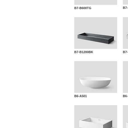
B7
B7-B600TG
B7-B1200BK
B7
B6-A501
B6