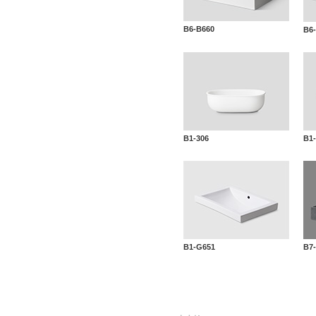
B6-B660
B6
B1-306
B1-
B1-G651
B7