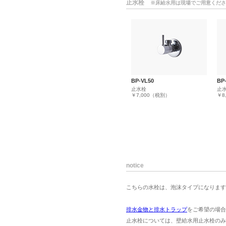
止水栓
※床給水用は現場でご用意くださ
BP-VL50
BP
止水栓
止
￥7,000（税別）
￥8
notice
こちらの水栓は、泡沫タイプになります
排水金物と排水トラップ
をご希望の場合
止水栓については、壁給水用止水栓のみ