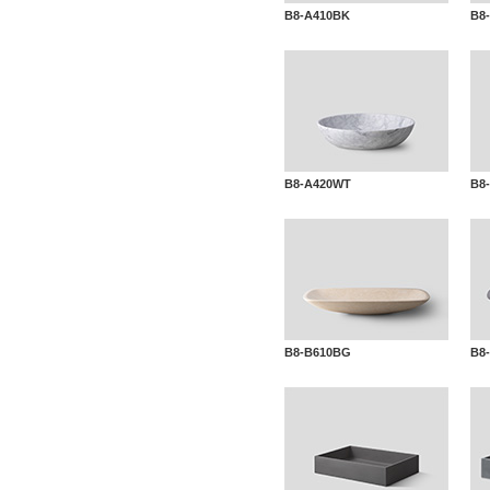
B8-A410BK
B8
B8-A420WT
B8
B8-B610BG
B8