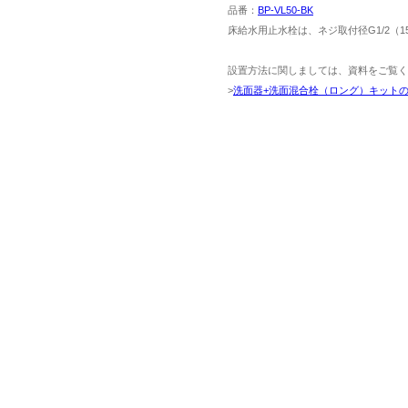
品番：
BP-VL50-BK
床給水用止水栓は、ネジ取付径G1/2（
設置方法に関しましては、資料をご覧く
>
洗面器+洗面混合栓（ロング）キットの配