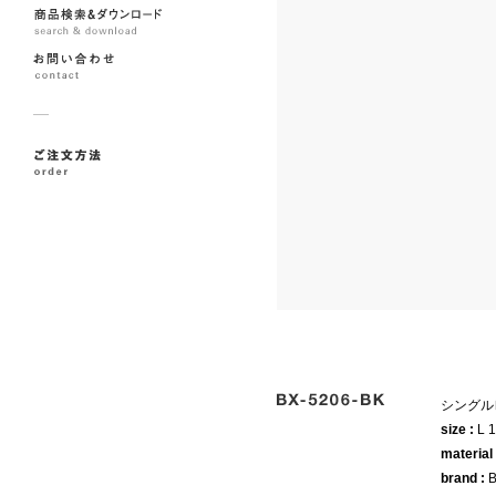
シングル
size :
L 
material
brand :
B