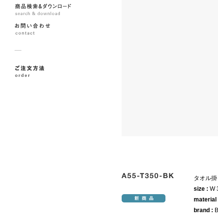
タオル掛
size :
W 
material
brand :
B