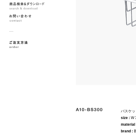
バスケッ
size :
W 
material
brand :
B