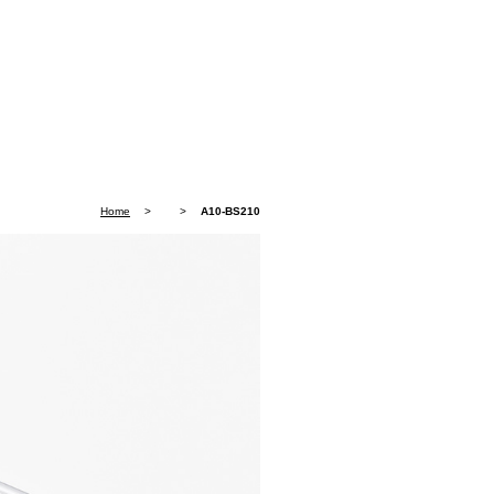
Home
>
>
A10-BS210