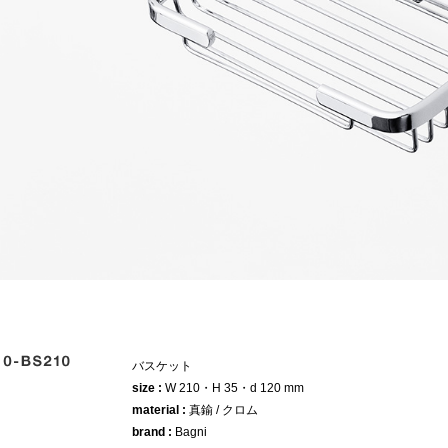
バスケット
size :
W 210・H 35・d 120 mm
material :
真鍮 / クロム
brand :
Bagni