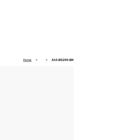
Home
>
>
A10-BS200-BK