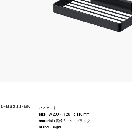
バスケット
size :
W 200・H 28・d 110 mm
material :
真鍮 / マットブラック
brand :
Bagni